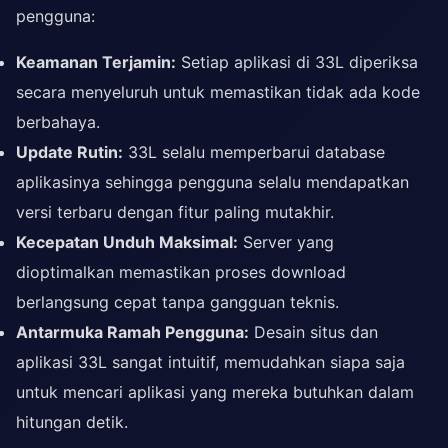
pengguna:
Keamanan Terjamin:
Setiap aplikasi di 33L diperiksa
secara menyeluruh untuk memastikan tidak ada kode
berbahaya.
Update Rutin:
33L selalu memperbarui database
aplikasinya sehingga pengguna selalu mendapatkan
versi terbaru dengan fitur paling mutakhir.
Kecepatan Unduh Maksimal:
Server yang
dioptimalkan memastikan proses download
berlangsung cepat tanpa gangguan teknis.
Antarmuka Ramah Pengguna:
Desain situs dan
aplikasi 33L sangat intuitif, memudahkan siapa saja
untuk mencari aplikasi yang mereka butuhkan dalam
hitungan detik.