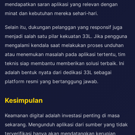
mendapatkan saran aplikasi yang relevan dengan
minat dan kebutuhan mereka sehari-hari.
Selain itu, dukungan pelanggan yang responsif juga
menjadi salah satu pilar kekuatan 33L. Jika pengguna
mengalami kendala saat melakukan proses unduhan
atau menemukan masalah pada aplikasi tertentu, tim
teknis siap membantu memberikan solusi terbaik. Ini
adalah bentuk nyata dari dedikasi 33L sebagai
platform resmi yang bertanggung jawab.
Kesimpulan
Keamanan digital adalah investasi penting di masa
sekarang. Mengunduh aplikasi dari sumber yang tidak
terverifikasi hanya akan mendatangkan kerugian