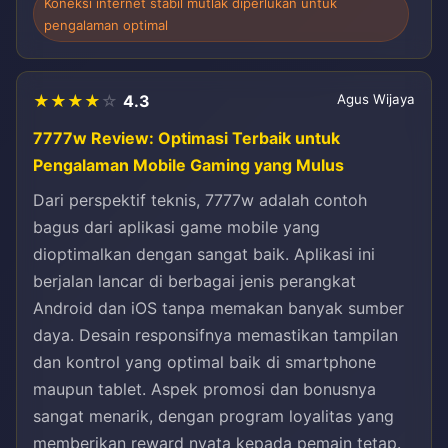
Koneksi internet stabil mutlak diperlukan untuk
pengalaman optimal
★
★
★
★
☆
4.3
Agus Wijaya
7777w Review: Optimasi Terbaik untuk
Pengalaman Mobile Gaming yang Mulus
Dari perspektif teknis, 7777w adalah contoh
bagus dari aplikasi game mobile yang
dioptimalkan dengan sangat baik. Aplikasi ini
berjalan lancar di berbagai jenis perangkat
Android dan iOS tanpa memakan banyak sumber
daya. Desain responsifnya memastikan tampilan
dan kontrol yang optimal baik di smartphone
maupun tablet. Aspek promosi dan bonusnya
sangat menarik, dengan program loyalitas yang
memberikan reward nyata kepada pemain tetap.