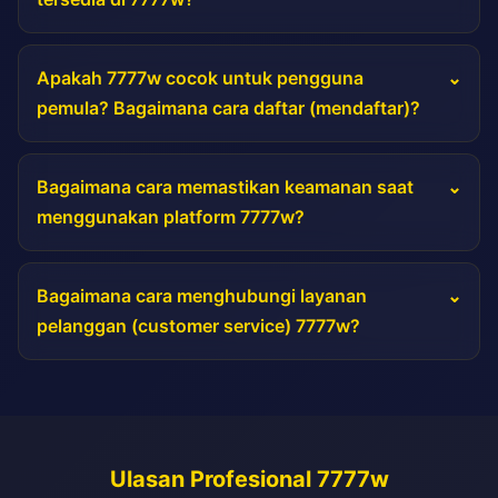
Apakah 7777w cocok untuk pengguna
pemula? Bagaimana cara daftar (mendaftar)?
Bagaimana cara memastikan keamanan saat
menggunakan platform 7777w?
Bagaimana cara menghubungi layanan
pelanggan (customer service) 7777w?
Ulasan Profesional 7777w