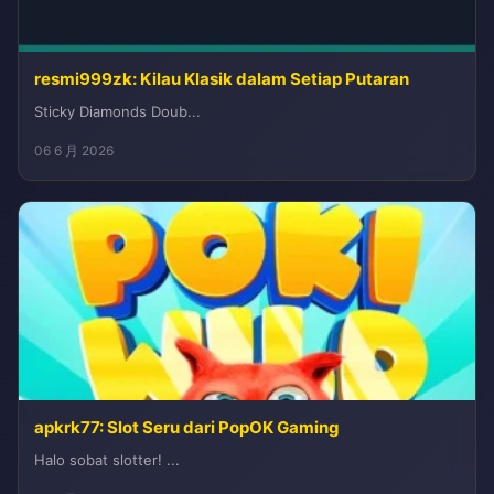
resmi999zk: Kilau Klasik dalam Setiap Putaran
Sticky Diamonds Doub...
06 6 月 2026
apkrk77: Slot Seru dari PopOK Gaming
Halo sobat slotter! ...