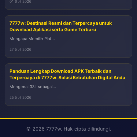
01 6 月 2026
7777w: Destinasi Resmi dan Terpercaya untuk
Download Aplikasi serta Game Terbaru
Mengapa Memilih Plat...
27 5 月 2026
Panduan Lengkap Download APK Terbaik dan
Terpercaya di 7777w: Solusi Kebutuhan Digital Anda
Mengenal 33L sebagai...
25 5 月 2026
© 2026 7777w. Hak cipta dilindungi.