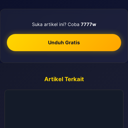
Suka artikel ini? Coba
7777w
Unduh Gratis
Artikel Terkait