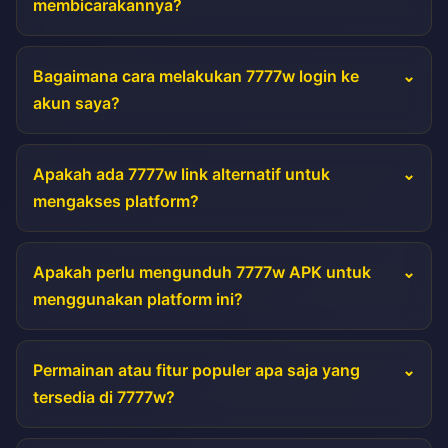
membicarakannya?
Bagaimana cara melakukan 7777w login ke
akun saya?
Apakah ada 7777w link alternatif untuk
mengakses platform?
Apakah perlu mengunduh 7777w APK untuk
menggunakan platform ini?
Permainan atau fitur populer apa saja yang
tersedia di 7777w?