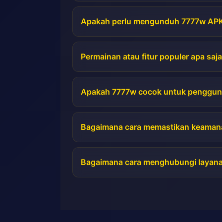
Apakah perlu mengunduh 7777w APK 
Permainan atau fitur populer apa saj
Apakah 7777w cocok untuk pengguna
Bagaimana cara memastikan keaman
Bagaimana cara menghubungi layana