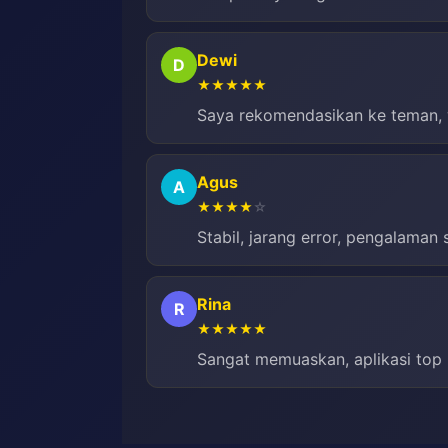
Dewi
D
★
★
★
★
★
Saya rekomendasikan ke teman, w
Agus
A
★
★
★
★
☆
Stabil, jarang error, pengalaman
Rina
R
★
★
★
★
★
Sangat memuaskan, aplikasi top 