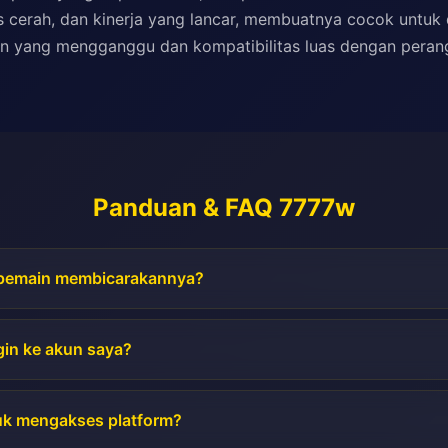
 cerah, dan kinerja yang lancar, membuatnya cocok untuk 
an yang mengganggu dan kompatibilitas luas dengan peran
Panduan & FAQ 7777w
 pemain membicarakannya?
in ke akun saya?
tuk mengakses platform?