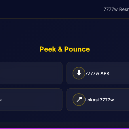
7777w Res
Peek & Pounce
⬇️
i
7777w APK
📍
k
Lokasi 7777w