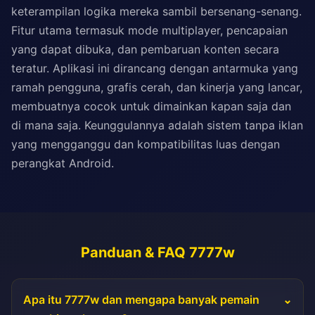
keterampilan logika mereka sambil bersenang-senang.
Fitur utama termasuk mode multiplayer, pencapaian
yang dapat dibuka, dan pembaruan konten secara
teratur. Aplikasi ini dirancang dengan antarmuka yang
ramah pengguna, grafis cerah, dan kinerja yang lancar,
membuatnya cocok untuk dimainkan kapan saja dan
di mana saja. Keunggulannya adalah sistem tanpa iklan
yang mengganggu dan kompatibilitas luas dengan
perangkat Android.
Panduan & FAQ 7777w
Apa itu 7777w dan mengapa banyak pemain