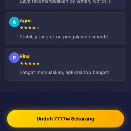
Saya rekomendasikan ke teman, worth it!
Agus
A
★
★
★
★
☆
Stabil, jarang error, pengalaman smooth.
Rina
R
★
★
★
★
★
Sangat memuaskan, aplikasi top banget!
Unduh 7777w Sekarang