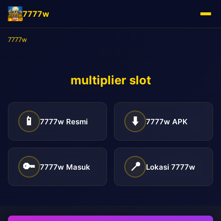
7777w
7777w
multiplier slot
📱
⬇️
7777w Resmi
7777w APK
🔑
📍
7777w Masuk
Lokasi 7777w