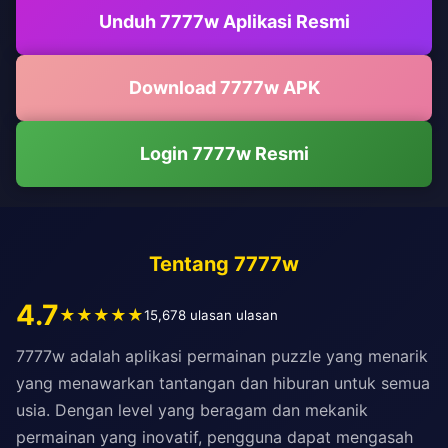
Unduh 7777w Aplikasi Resmi
Download 7777w APK
Login 7777w Resmi
Tentang 7777w
4.7
★
★
★
★
★
15,678 ulasan ulasan
7777w adalah aplikasi permainan puzzle yang menarik
yang menawarkan tantangan dan hiburan untuk semua
usia. Dengan level yang beragam dan mekanik
permainan yang inovatif, pengguna dapat mengasah