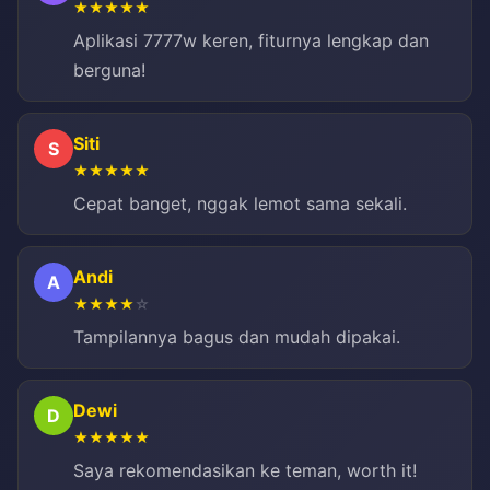
★
★
★
★
★
Aplikasi 7777w keren, fiturnya lengkap dan
berguna!
Siti
S
★
★
★
★
★
Cepat banget, nggak lemot sama sekali.
Andi
A
★
★
★
★
☆
Tampilannya bagus dan mudah dipakai.
Dewi
D
★
★
★
★
★
Saya rekomendasikan ke teman, worth it!