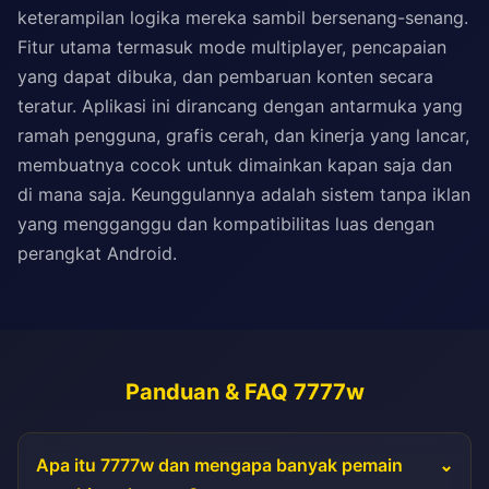
keterampilan logika mereka sambil bersenang-senang.
Fitur utama termasuk mode multiplayer, pencapaian
yang dapat dibuka, dan pembaruan konten secara
teratur. Aplikasi ini dirancang dengan antarmuka yang
ramah pengguna, grafis cerah, dan kinerja yang lancar,
membuatnya cocok untuk dimainkan kapan saja dan
di mana saja. Keunggulannya adalah sistem tanpa iklan
yang mengganggu dan kompatibilitas luas dengan
perangkat Android.
Panduan & FAQ 7777w
Apa itu 7777w dan mengapa banyak pemain