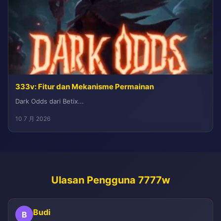
333v: Fitur dan Mekanisme Permainan
Dark Odds dari Betix...
10 7 月 2026
Ulasan Pengguna 7777w
Budi
B