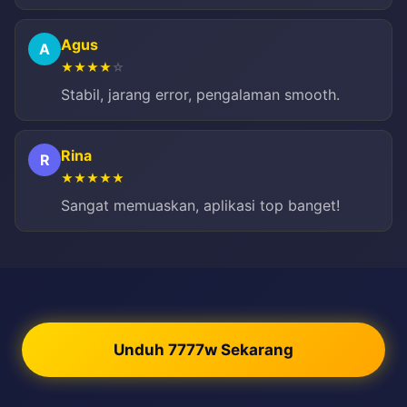
Agus
A
★
★
★
★
☆
Stabil, jarang error, pengalaman smooth.
Rina
R
★
★
★
★
★
Sangat memuaskan, aplikasi top banget!
Unduh 7777w Sekarang